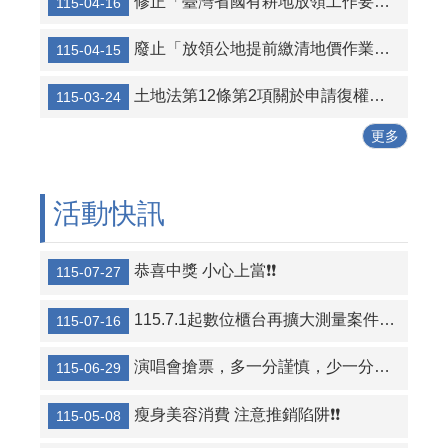
修正「臺灣省國有耕地放領工作要點」，名稱並修正為「國有耕地放領工作要點」
115-04-16
廢止「放領公地提前繳清地價作業須知」
115-04-15
土地法第12條第2項關於申請復權登記無民法第125條消滅時效適用之解釋令
115-03-24
更多
活動快訊
恭喜中獎 小心上當❗❗
115-07-27
115.7.1起數位櫃台再擴大測量案件全程網路申請案件之項目
115-07-16
演唱會搶票，多一分謹慎，少一分損失​​​​​​​​​​​​​​❗
115-06-29
瘦身美容消費 注意推銷陷阱❗❗
115-05-08