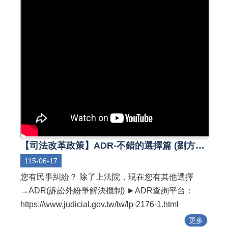
【司法改革政策】ADR-不錯的選擇篇 (劉方慈、陳昊森)
115-06-17
您有民事糾紛？ 除了上法院，現在您有其他選擇
→ADR(訴訟外紛爭解決機制) ►ADR查詢平台：
https://www.judicial.gov.tw/tw/lp-2176-1.html
更多