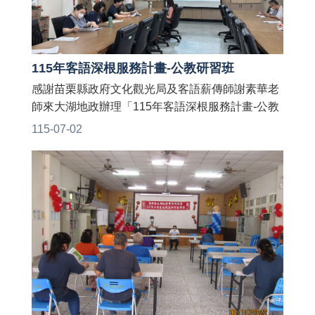
115年客語深根服務計畫-公教研習班
感謝苗栗縣政府文化觀光局及客語薪傳師謝素華老
師來大湖地政辦理「115年客語深根服務計畫-公教
研習班」👏👏 老師授課生動活潑，帶來許多有趣的
115-07-02
客家師父話猜謎、遊戲與同仁開心互動，讓大家在
輕鬆愉快的氛圍中學習到許多實用的客語🤩 期待將
所學運用於日常生活及職場，共創友善客語環境❣️