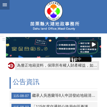
跳到主要內容區塊
:::
:::
播放中
為釐正地籍資料，保障所有權人財產權益，如收到公文通知有土地及建物無記載統一編號情形，請到地政事務所辦理統一編號更正登記！
公民投票，嚴守行政中立，尊重民意！考試院公務人員保障暨培訓委員會提醒您~
公告資訊
公民投票是直接民主的表現，行政中立，全民得益。考試院公務人員保障暨培訓委員會提醒您~
房地合一2.0自110年7月1日開始實施。更多有關房地合一課徵所得稅規定歡迎至財政部賦稅署網站「房地合一2.0」專區查詢。
繼承人吳惠蘭等8人申請發給地籍清理代為標售價金徵詢異議之公告及清冊
115-08-07
「115年度交通部公路局中區養護工程分局競標購買經管省道私有既成道路土地」第2次招標公告