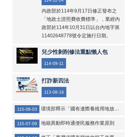
114-11-14
內政部於114年9月17日修正發布之
「地政士證照費收費標準」，業經內
政部於114年10月31日以台內地字第
11402648778號令定施行日期。
兒少性剝削修法重點懶人包
114-09-11
打詐新四法
113-08-16
環境部釋示「國有邊際養殖用地放領實施辦法」第3條第4款影響環境保護之認定原則
115-08-03
地籍異動即時通便民服務作業原則
115-07-09