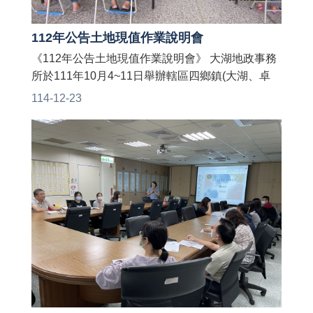
112年公告土地現值作業說明會
《112年公告土地現值作業說明會》 大湖地政事務
所於111年10月4~11日舉辦轄區四鄉鎮(大湖、卓
蘭、獅潭、泰安) 由苗栗縣政府地政處、財政處、
114-12-23
稅務局、轄區村里長、地政士及地方民眾等與會相
互交流以確實掌握地價波動情形， 期使達到地價訂
定更為合理，並藉此機會向民眾宣導最新不動產相
關法令。