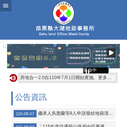
跳到主要內容區塊
:::
:::
播放中
房地合一2.0自110年7月1日開始實施。更多有關房地合一課徵所得稅規定歡迎至財政部賦稅署網站「房地合一2.0」專區查詢。
為釐正地籍資料，保障所有權人財產權益，如收到公文通知有土地及建物無記載統一編號情形，請到地政事務所辦理統一編號更正登記！
公告資訊
公民投票，嚴守行政中立，尊重民意！考試院公務人員保障暨培訓委員會提醒您~
公民投票是直接民主的表現，行政中立，全民得益。考試院公務人員保障暨培訓委員會提醒您~
繼承人吳惠蘭等8人申請發給地籍清理代為標售價金徵詢異議之公告及清冊
115-08-07
「115年度交通部公路局中區養護工程分局競標購買經管省道私有既成道路土地」第2次招標公告