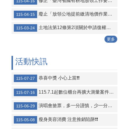
修正「臺灣省國有耕地放領工作要點」，名稱並修正為「國有耕地放領工作要點」
115-04-16
廢止「放領公地提前繳清地價作業須知」
115-04-15
土地法第12條第2項關於申請復權登記無民法第125條消滅時效適用之解釋令
115-03-24
更多
活動快訊
恭喜中獎 小心上當❗❗
115-07-27
115.7.1起數位櫃台再擴大測量案件全程網路申請案件之項目
115-07-16
演唱會搶票，多一分謹慎，少一分損失​​​​​​​​​​​​​​❗
115-06-29
瘦身美容消費 注意推銷陷阱❗❗
115-05-08