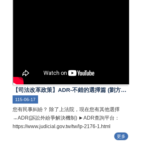
【司法改革政策】ADR-不錯的選擇篇 (劉方慈、陳昊森)
115-06-17
您有民事糾紛？ 除了上法院，現在您有其他選擇
→ADR(訴訟外紛爭解決機制) ►ADR查詢平台：
https://www.judicial.gov.tw/tw/lp-2176-1.html
更多