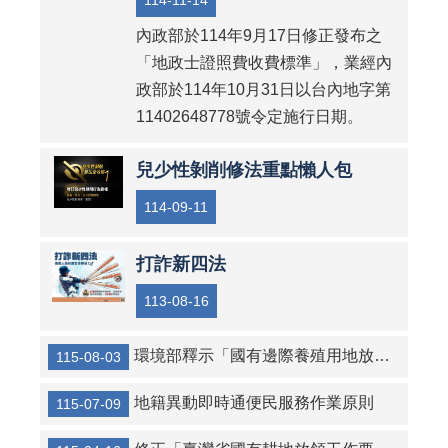
114-11-14
內政部於114年9月17日修正發布之
「地政士證照費收費標準」，業經內
政部於114年10月31日以台內地字第
11402648778號令定施行日期。
兒少性剝削修法重點懶人包
114-09-11
打詐新四法
113-08-16
環境部釋示「國有邊際養殖用地放領實施辦法」第3條第4款影響環境保護之認定原則
115-08-03
地籍異動即時通便民服務作業原則
115-07-09