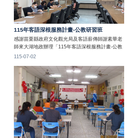
115年客語深根服務計畫-公教研習班
感謝苗栗縣政府文化觀光局及客語薪傳師謝素華老
師來大湖地政辦理「115年客語深根服務計畫-公教
研習班」👏👏 老師授課生動活潑，帶來許多有趣的
115-07-02
客家師父話猜謎、遊戲與同仁開心互動，讓大家在
輕鬆愉快的氛圍中學習到許多實用的客語🤩 期待將
所學運用於日常生活及職場，共創友善客語環境❣️