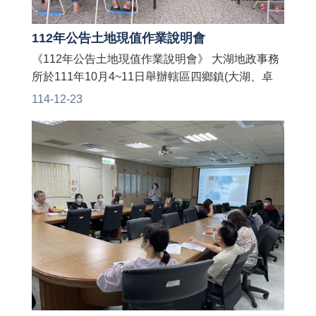
112年公告土地現值作業說明會
《112年公告土地現值作業說明會》 大湖地政事務
所於111年10月4~11日舉辦轄區四鄉鎮(大湖、卓
蘭、獅潭、泰安) 由苗栗縣政府地政處、財政處、
114-12-23
稅務局、轄區村里長、地政士及地方民眾等與會相
互交流以確實掌握地價波動情形， 期使達到地價訂
定更為合理，並藉此機會向民眾宣導最新不動產相
關法令。