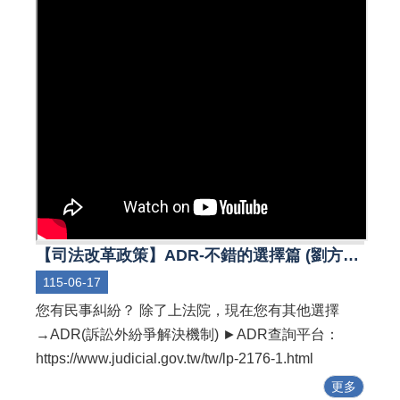
【司法改革政策】ADR-不錯的選擇篇 (劉方慈、陳昊森)
115-06-17
您有民事糾紛？ 除了上法院，現在您有其他選擇
→ADR(訴訟外紛爭解決機制) ►ADR查詢平台：
https://www.judicial.gov.tw/tw/lp-2176-1.html
更多