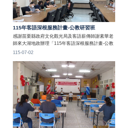
115年客語深根服務計畫-公教研習班
感謝苗栗縣政府文化觀光局及客語薪傳師謝素華老
師來大湖地政辦理「115年客語深根服務計畫-公教
研習班」👏👏 老師授課生動活潑，帶來許多有趣的
115-07-02
客家師父話猜謎、遊戲與同仁開心互動，讓大家在
輕鬆愉快的氛圍中學習到許多實用的客語🤩 期待將
所學運用於日常生活及職場，共創友善客語環境❣️