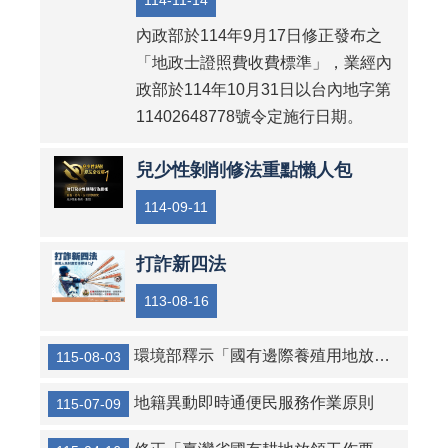
114-11-14
內政部於114年9月17日修正發布之
「地政士證照費收費標準」，業經內
政部於114年10月31日以台內地字第
11402648778號令定施行日期。
兒少性剝削修法重點懶人包
114-09-11
打詐新四法
113-08-16
環境部釋示「國有邊際養殖用地放領實施辦法」第3條第4款影響環境保護之認定原則
115-08-03
地籍異動即時通便民服務作業原則
115-07-09