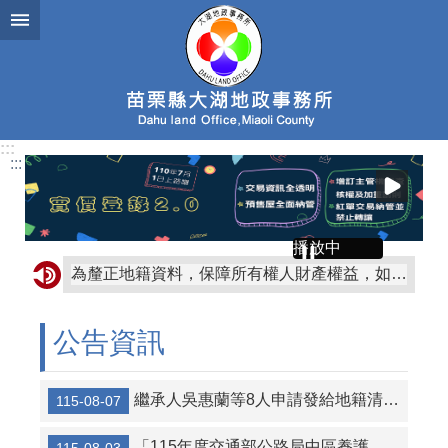
跳到主要內容區塊
:::
:::
播放中
為釐正地籍資料，保障所有權人財產權益，如收到公文通知有土地及建物無記載統一編號情形，請到地政事務所辦理統一編號更正登記！
公民投票，嚴守行政中立，尊重民意！考試院公務人員保障暨培訓委員會提醒您~
公告資訊
公民投票是直接民主的表現，行政中立，全民得益。考試院公務人員保障暨培訓委員會提醒您~
房地合一2.0自110年7月1日開始實施。更多有關房地合一課徵所得稅規定歡迎至財政部賦稅署網站「房地合一2.0」專區查詢。
繼承人吳惠蘭等8人申請發給地籍清理代為標售價金徵詢異議之公告及清冊
115-08-07
「115年度交通部公路局中區養護工程分局競標購買經管省道私有既成道路土地」第2次招標公告