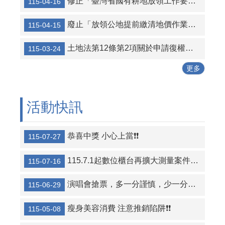
修正「臺灣省國有耕地放領工作要點」，名稱並修正為「國有耕地放領工作要點」
115-04-16
廢止「放領公地提前繳清地價作業須知」
115-04-15
土地法第12條第2項關於申請復權登記無民法第125條消滅時效適用之解釋令
115-03-24
更多
活動快訊
恭喜中獎 小心上當❗❗
115-07-27
115.7.1起數位櫃台再擴大測量案件全程網路申請案件之項目
115-07-16
演唱會搶票，多一分謹慎，少一分損失​​​​​​​​​​​​​​❗
115-06-29
瘦身美容消費 注意推銷陷阱❗❗
115-05-08