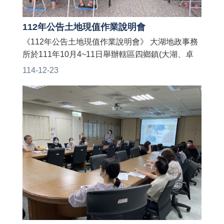
112年公告土地現值作業說明會
《112年公告土地現值作業說明會》 大湖地政事務
所於111年10月4~11日舉辦轄區四鄉鎮(大湖、卓
蘭、獅潭、泰安) 由苗栗縣政府地政處、財政處、
114-12-23
稅務局、轄區村里長、地政士及地方民眾等與會相
互交流以確實掌握地價波動情形， 期使達到地價訂
定更為合理，並藉此機會向民眾宣導最新不動產相
關法令。