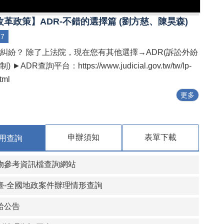
革政策】ADR-不錯的選擇篇 (劉方慈、陳昊森)
17
糾紛？ 除了上法院，現在您有其他選擇→ADR(訴訟外紛
►ADR查詢平台：https://www.judicial.gov.tw/tw/lp-
html
更多
申辦須知
表單下載
用查詢
物參考資訊檔查詢網站
臺-全國地政案件辦理情形查詢
給公告