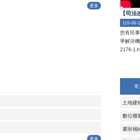
更多
【司法改
115-06-
您有民事
爭解決機制) 
2176-1.
常
土地建
數位櫃
書狀補
更多