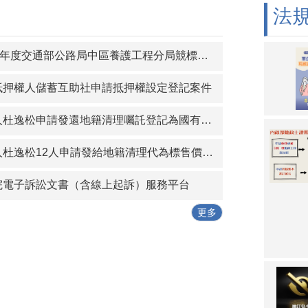
法
接民主的表現，行政中立，全民得益。考試院公務人員保障暨培訓
自110年7月1日開始實施。更多有關房地合一課徵所得稅規定歡迎
度交通部公路局中區養護工程分局競標購買經管省道私有既成道路土地」第2次招標公告
抵押權人儲蓄互助社申請抵押權設定登記案件
逸松申請發還地籍清理囑託登記為國有土地，經審查無誤之公告及清冊
逸松12人申請發給地籍清理代為標售價金徵詢異議之公告及清冊
院電子訴訟文書（含線上起訴）服務平台
更多