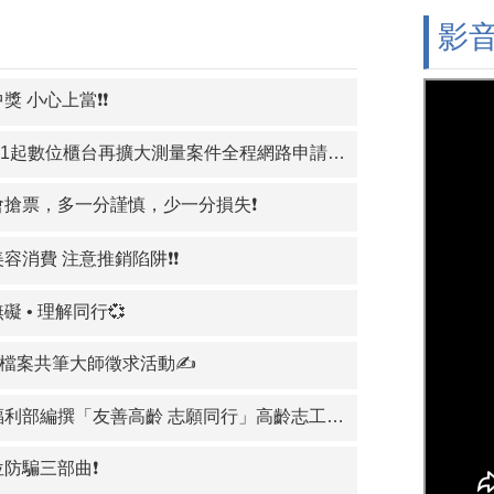
影
獎 小心上當❗❗
.7.1起數位櫃台再擴大測量案件全程網路申請案件之項目
，多一分謹慎，少一分損失​​​​​​​​​​​​​​❗
容消費 注意推銷陷阱❗❗
礙 • 理解同行💞
年檔案共筆大師徵求活動✍️
利部編撰「友善高齡 志願同行」高齡志工服務手冊
位防騙三部曲❗