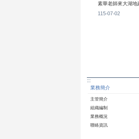
素華老師來大湖地
務計畫-公教研習班
115-07-02
潑，帶來許多有趣
與同仁開心互動，
中學習到許多實用的
於日常生活及職場
:::
業務簡介
主管簡介
組織編制
業務概況
聯絡資訊