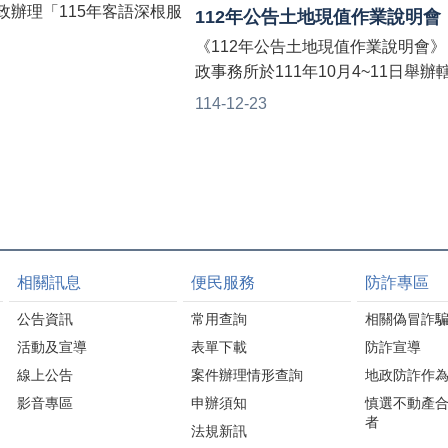
政辦理「115年客語深根服
112年公告土地現值作業說明會
」👏👏 老師授課生動活
《112年公告土地現值作業說明會》
的客家師父話猜謎、遊戲
政事務所於111年10月4~11日舉辦
讓大家在輕鬆愉快的氛圍
鎮(大湖、卓蘭、獅潭、泰安) 由苗
114-12-23
客語🤩 期待將所學運用
政處、財政處、稅務局、轄區村里
，共創友善客語環境❣️
士及地方民眾等與會相互交流以確
價波動情形， 期使達到地價訂定更
並藉此機會向民眾宣導最新不動產
令。
相關訊息
便民服務
防詐專區
公告資訊
常用查詢
相關偽冒詐
活動及宣導
表單下載
防詐宣導
線上公告
案件辦理情形查詢
地政防詐作
影音專區
申辦須知
慎選不動產
者
法規新訊