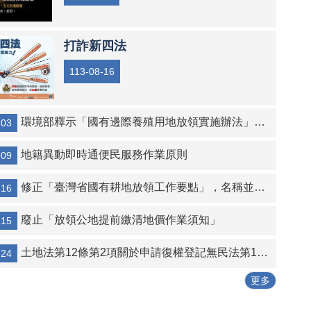
打詐新四法
113-08-16
環境部釋示「國有邊際養殖用地放領實施辦法」第3條第4款影響環境保護之認定原則
-03
地籍異動即時通便民服務作業原則
-09
修正「臺灣省國有耕地放領工作要點」，名稱並修正為「國有耕地放領工作要點」
-16
廢止「放領公地提前繳清地價作業須知」
-15
土地法第12條第2項關於申請復權登記無民法第125條消滅時效適用之解釋令
-24
更多