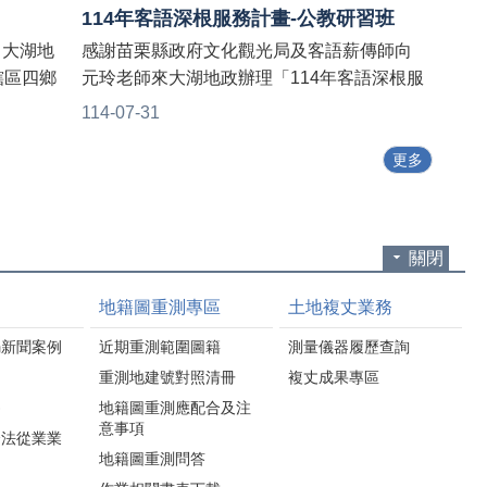
114年客語深根服務計畫-公教研習班
 大湖地
感謝苗栗縣政府文化觀光局及客語薪傳師向
轄區四鄉
元玲老師來大湖地政辦理「114年客語深根服
栗縣政府地
務計畫-公教研習班」👏👏 老師教學兼具互
114-07-31
長、地政
動，練習常見的客語生活百句，讓同仁都願
實掌握地
意說、能夠說 👄👍 由生活客語至公務客語，
更多
為合理，
並介紹網路資源，讓同仁們對客語有更進一
相關法
步認識且收穫滿滿，共同打造本所友善客語
環境💖💖
關閉
地籍圖重測專區
土地複丈業務
騙新聞案例
近期重測範圍圖籍
測量儀器履歷查詢
重測地建號對照清冊
複丈成果專區
為
地籍圖重測應配合及注
意事項
合法從業業
地籍圖重測問答