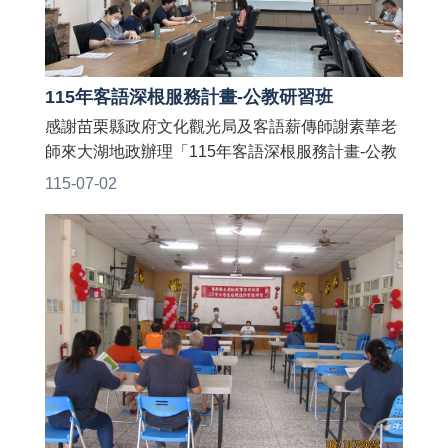
115年客語深根服務計畫-公教研習班
感謝苗栗縣政府文化觀光局及客語薪傳師謝素華老
師來大湖地政辦理「115年客語深根服務計畫-公教
研習班」👏👏 老師授課生動活潑，帶來許多有趣的
115-07-02
客家師父話猜謎、遊戲與同仁開心互動，讓大家在
輕鬆愉快的氛圍中學習到許多實用的客語🤩 期待將
所學運用於日常生活及職場，共創友善客語環境❣️