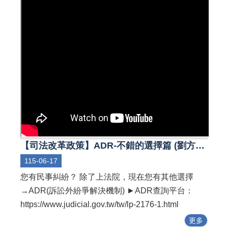
【司法改革政策】ADR-不錯的選擇篇 (劉方慈、陳昊森)
115-06-17
您有民事糾紛？ 除了上法院，現在您有其他選擇
→ADR(訴訟外紛爭解決機制) ►ADR查詢平台：
https://www.judicial.gov.tw/tw/lp-2176-1.html
更多