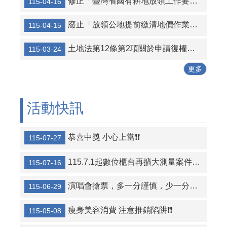
修正「臺灣省國有耕地放領工作要點」，名稱並修正為「國有耕地放領工作要點」
115-04-16
廢止「放領公地提前繳清地價作業須知」
115-04-15
土地法第12條第2項關於申請復權登記無民法第125條消滅時效適用之解釋令
115-03-24
更多
活動快訊
恭喜中獎 小心上當❗❗
115-07-27
115.7.1起數位櫃台再擴大測量案件全程網路申請案件之項目
115-07-16
演唱會搶票，多一分謹慎，少一分損失​​​​​​​​​​​​​​❗
115-06-29
瘦身美容消費 注意推銷陷阱❗❗
115-05-08