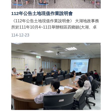
112年公告土地現值作業說明會
《112年公告土地現值作業說明會》 大湖地政事務
所於111年10月4~11日舉辦轄區四鄉鎮(大湖、卓
蘭、獅潭、泰安) 由苗栗縣政府地政處、財政處、
114-12-23
稅務局、轄區村里長、地政士及地方民眾等與會相
互交流以確實掌握地價波動情形， 期使達到地價訂
定更為合理，並藉此機會向民眾宣導最新不動產相
關法令。