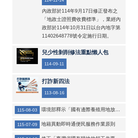
114-11-14
內政部於114年9月17日修正發布之
「地政士證照費收費標準」，業經內
政部於114年10月31日以台內地字第
11402648778號令定施行日期。
兒少性剝削修法重點懶人包
114-09-11
打詐新四法
113-08-16
環境部釋示「國有邊際養殖用地放領實施辦法」第3條第4款影響環境保護之認定原則
115-08-03
地籍異動即時通便民服務作業原則
115-07-09