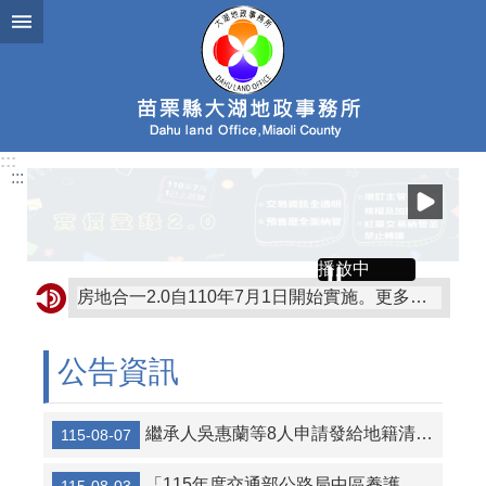
跳到主要內容區塊
:::
:::
播放中
房地合一2.0自110年7月1日開始實施。更多有關房地合一課徵所得稅規定歡迎至財政部賦稅署網站「房地合一2.0」專區查詢。
為釐正地籍資料，保障所有權人財產權益，如收到公文通知有土地及建物無記載統一編號情形，請到地政事務所辦理統一編號更正登記！
公告資訊
公民投票，嚴守行政中立，尊重民意！考試院公務人員保障暨培訓委員會提醒您~
公民投票是直接民主的表現，行政中立，全民得益。考試院公務人員保障暨培訓委員會提醒您~
繼承人吳惠蘭等8人申請發給地籍清理代為標售價金徵詢異議之公告及清冊
115-08-07
「115年度交通部公路局中區養護工程分局競標購買經管省道私有既成道路土地」第2次招標公告