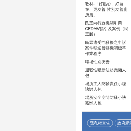
教材-「好貼心、好自
在、更友善-性別友善廁
所篇」
民眾向行政機關引用
CEDAW指引及案例（民
眾版）
民眾遭受性騷擾之申訴
案件移送管轄機關標準
作業程序
職場性別友善
迎戰性騷新法起跑懶人
包
場所主人防騷責任小秘
訣懶人包
場所安全空間防騷小訣
竅懶人包
隱私權宣告
政府網