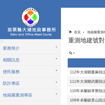
:::
跳到主要內容區塊
:::
首頁
地籍圖重測
重測地建號對
:::
業務簡介
相關訊息
便民服務
112年大湖鄉薑麻段
111年大湖鄉武榮段
防詐專區
110年卓蘭鎮草寮段
地籍圖重測專區
109年卓蘭鎮景山段