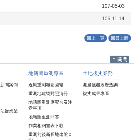
107-05-03
106-11-14
回上一頁
回最上面
關閉
地籍圖重測專區
土地複丈業務
騙新聞案例
近期重測範圍圖籍
測量儀器履歷查詢
重測地建號對照清冊
複丈成果專區
為
地籍圖重測應配合及注
意事項
合法從業業
地籍圖重測問答
作業相關書表下載
重測前後新舊地建號查