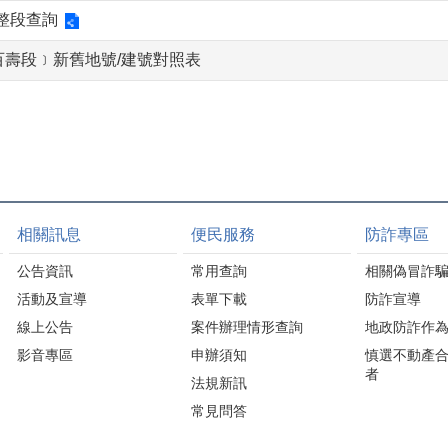
整段查詢
百壽段﹞新舊地號/建號對照表
相關訊息
便民服務
防詐專區
公告資訊
常用查詢
相關偽冒詐
活動及宣導
表單下載
防詐宣導
線上公告
案件辦理情形查詢
地政防詐作
影音專區
申辦須知
慎選不動產
者
法規新訊
常見問答