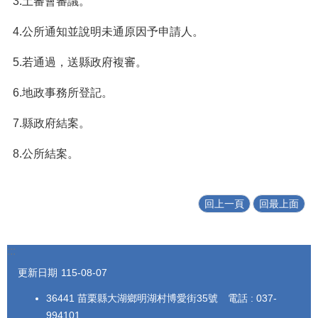
3.土審會審議。
4.公所通知並說明未通原因予申請人。
5.若通過，送縣政府複審。
6.地政事務所登記。
7.縣政府結案。
8.公所結案。
回上一頁
回最上面
:::
更新日期
115-08-07
36441 苗栗縣大湖鄉明湖村博愛街35號 電話 : 037-
994101