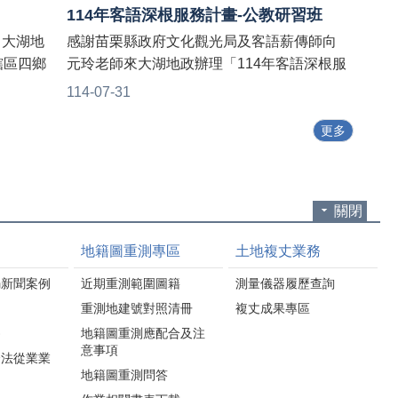
114年客語深根服務計畫-公教研習班
 大湖地
感謝苗栗縣政府文化觀光局及客語薪傳師向
轄區四鄉
元玲老師來大湖地政辦理「114年客語深根服
栗縣政府地
務計畫-公教研習班」👏👏 老師教學兼具互
114-07-31
長、地政
動，練習常見的客語生活百句，讓同仁都願
實掌握地
意說、能夠說 👄👍 由生活客語至公務客語，
更多
為合理，
並介紹網路資源，讓同仁們對客語有更進一
相關法
步認識且收穫滿滿，共同打造本所友善客語
環境💖💖
關閉
地籍圖重測專區
土地複丈業務
騙新聞案例
近期重測範圍圖籍
測量儀器履歷查詢
重測地建號對照清冊
複丈成果專區
為
地籍圖重測應配合及注
意事項
合法從業業
地籍圖重測問答