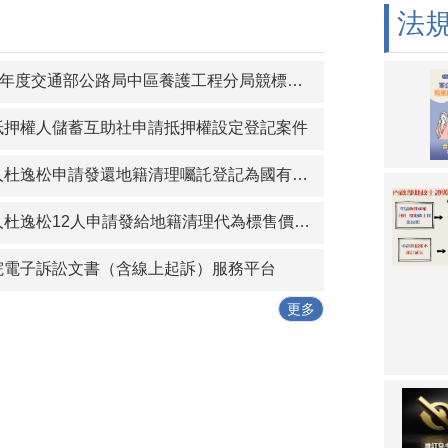
法
守行政中立，尊重民意！考試院公務人員保障暨培訓委員會提醒您
接民主的表現，行政中立，全民得益。考試院公務人員保障暨培訓
度交通部公路局中區養護工程分局競標購買經管省道私有既成道路土地」第2次招標公告
抵押權人儲蓄互助社申請抵押權設定登記案件
逸松申請發還地籍清理囑託登記為國有土地，經審查無誤之公告及清冊
逸松12人申請發給地籍清理代為標售價金徵詢異議之公告及清冊
院電子訴訟文書（含線上起訴）服務平台
更多