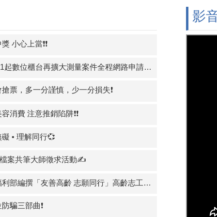
影
獎 小心上當❗❗
.7.1起數位櫃台再擴大測量案件全程網路申請案件之項目
，多一分謹慎，少一分損失​​​​​​​​​​​​​​❗
容消費 注意推銷陷阱❗❗
礙 • 理解同行💞
年檔案共筆大師徵求活動✍️
利部編撰「友善高齡 志願同行」高齡志工服務手冊
位防騙三部曲❗