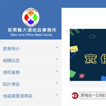
:::
跳到主要內容區塊
:::
:::
業務簡介
相關訊息
便民服務
防詐專區
房地合一2.0
地籍圖重測專區