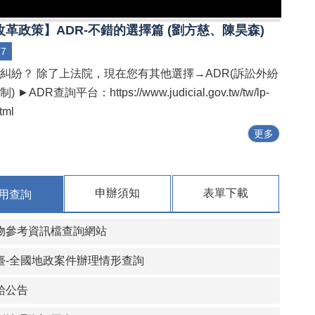
革政策】ADR-不錯的選擇篇 (劉方慈、陳昊森)
17
糾紛？ 除了上法院，現在您有其他選擇→ADR(訴訟外紛
►ADR查詢平台：https://www.judicial.gov.tw/tw/lp-
html
更多
申辦須知
表單下載
用查詢
物參考資訊檔查詢網站
臺-全國地政案件辦理情形查詢
給公告