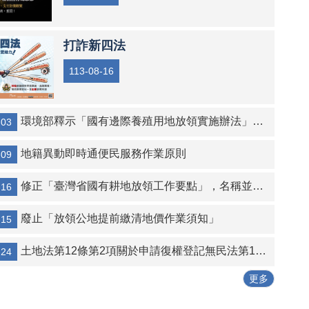
打詐新四法
113-08-16
環境部釋示「國有邊際養殖用地放領實施辦法」第3條第4款影響環境保護之認定原則
-03
地籍異動即時通便民服務作業原則
-09
修正「臺灣省國有耕地放領工作要點」，名稱並修正為「國有耕地放領工作要點」
-16
廢止「放領公地提前繳清地價作業須知」
-15
土地法第12條第2項關於申請復權登記無民法第125條消滅時效適用之解釋令
-24
更多