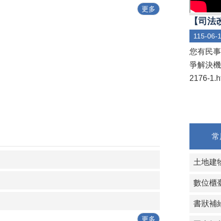
更多
【司法改
115-06-
您有民事
爭解決機制) 
2176-1.
常
土地建
數位櫃
書狀補
更多