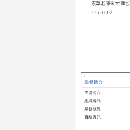
素華老師來大湖地
務計畫-公教研習班
115-07-02
潑，帶來許多有趣
與同仁開心互動，
中學習到許多實用的
於日常生活及職場
:::
業務簡介
主管簡介
組織編制
業務概況
聯絡資訊