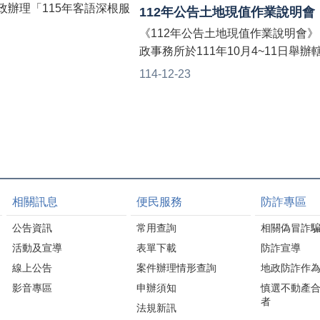
政辦理「115年客語深根服
112年公告土地現值作業說明會
」👏👏 老師授課生動活
《112年公告土地現值作業說明會》
的客家師父話猜謎、遊戲
政事務所於111年10月4~11日舉辦
讓大家在輕鬆愉快的氛圍
鎮(大湖、卓蘭、獅潭、泰安) 由苗
114-12-23
客語🤩 期待將所學運用
政處、財政處、稅務局、轄區村里
，共創友善客語環境❣️
士及地方民眾等與會相互交流以確
價波動情形， 期使達到地價訂定更
並藉此機會向民眾宣導最新不動產
令。
相關訊息
便民服務
防詐專區
公告資訊
常用查詢
相關偽冒詐
活動及宣導
表單下載
防詐宣導
線上公告
案件辦理情形查詢
地政防詐作
影音專區
申辦須知
慎選不動產
者
法規新訊